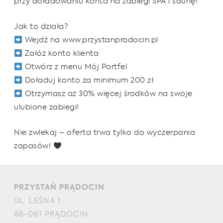
przy doładowaniu konta na zabiegi SPA i saunę!
Jak to działa?
Wejdź na www.przystanpradocin.pl
Załóż konto klienta
Otwórz z menu Mój Portfel
Doładuj konto za minimum 200 zł
Otrzymasz aż 30% więcej środków na swoje
ulubione zabiegi!
Nie zwlekaj – oferta trwa tylko do wyczerpania
zapasów!
PRZYSTAŃ PRĄDOCIN
UL. LEŚNA 1
86-061 PRĄDOCIN