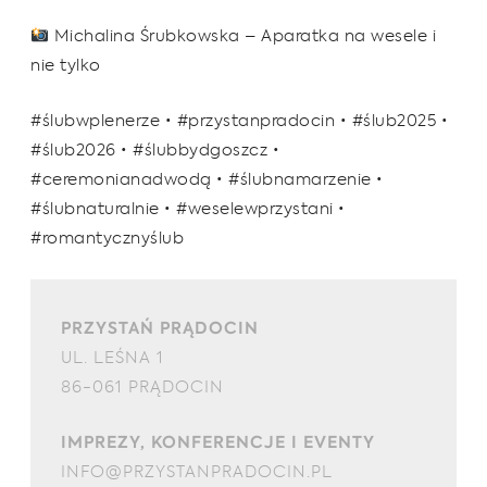
Michalina Śrubkowska – Aparatka na wesele i
nie tylko
#ślubwplenerze • #przystanpradocin • #ślub2025 •
#ślub2026 • #ślubbydgoszcz •
#ceremonianadwodą • #ślubnamarzenie •
#ślubnaturalnie • #weselewprzystani •
#romantycznyślub
PRZYSTAŃ PRĄDOCIN
UL. LEŚNA 1
86-061 PRĄDOCIN
IMPREZY, KONFERENCJE I EVENTY
INFO@PRZYSTANPRADOCIN.PL