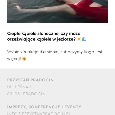
Ciepłe kąpiele słoneczne, czy może
orzeźwiające kąpiele w jeziorze?
Wybierz reakcje dla siebie, zobaczymy kogo jest
więcej!
PRZYSTAŃ PRĄDOCIN
UL. LEŚNA 1
86-061 PRĄDOCIN
IMPREZY, KONFERENCJE I EVENTY
INFO@PRZYSTANPRADOCIN.PL