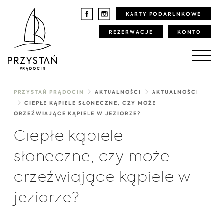
KARTY PODARUNKOWE
REZERWACJE
KONTO
PRZYSTAŃ PRĄDOCIN
AKTUALNOŚCI
AKTUALNOŚCI
CIEPŁE KĄPIELE SŁONECZNE, CZY MOŻE
ORZEŹWIAJĄCE KĄPIELE W JEZIORZE?
Ciepłe kąpiele
słoneczne, czy może
orzeźwiające kąpiele w
jeziorze?