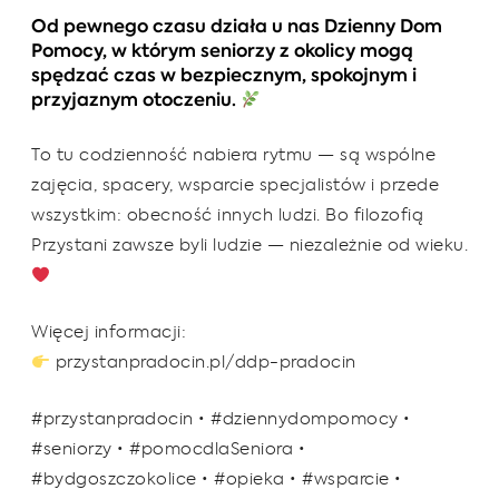
Od pewnego czasu działa u nas Dzienny Dom
Pomocy, w którym seniorzy z okolicy mogą
spędzać czas w bezpiecznym, spokojnym i
przyjaznym otoczeniu.
To tu codzienność nabiera rytmu — są wspólne
zajęcia, spacery, wsparcie specjalistów i przede
wszystkim: obecność innych ludzi. Bo filozofią
Przystani zawsze byli ludzie — niezależnie od wieku.
Więcej informacji:
przystanpradocin.pl/ddp-pradocin
#przystanpradocin • #dziennydompomocy •
#seniorzy • #pomocdlaSeniora •
#bydgoszczokolice • #opieka • #wsparcie •