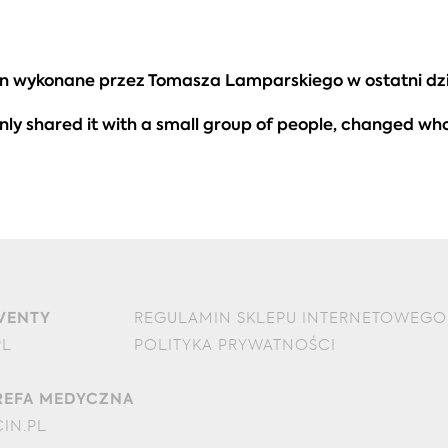
ocin wykonane przez Tomasza Lamparskiego w ostatni dz
nly shared it with a small group of people, changed who
EVENTY
REGULAMIN SKLEPU INTERNETOWEGO
PL
POLITYKA PRYWATNOŚCI
REFA MEDYCZNA
IN.PL