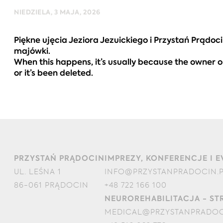
NIEDZIELA, 3 MAJA, 2026
Piękne ujęcia Jeziora Jezuickiego i Przystań Prąd
majówki.
When this happens, it’s usually because the owner o
or it’s been deleted.
PRZYSTAŃ PRĄDOCIN
IMPREZY, KONFERENCJE I 
UL. LEŚNA 1
INFO@PRZYSTANPRADOCIN.
86-061 PRĄDOCIN
+48 722 166 100
NEUROREHABILITACJA - ST
MEDICAL@PRZYSTANPRADOC