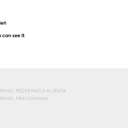
ień
 can see it
PANEL REZERWACJI KLIENTA
PANEL PRACOWNIKA