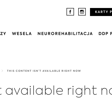
KARTY 
EZY
WESELA
NEUROREHABILITACJA
DDP 
THIS CONTENT ISN’T AVAILABLE RIGHT NOW
t available right 